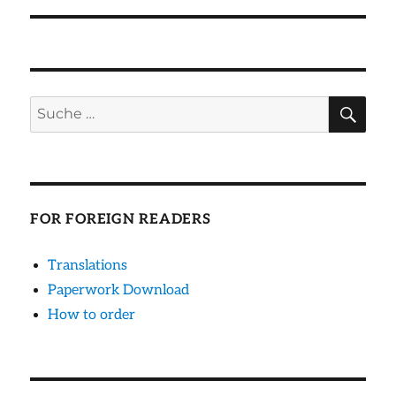
SU
Suche
nach:
FOR FOREIGN READERS
Translations
Paperwork Download
How to order