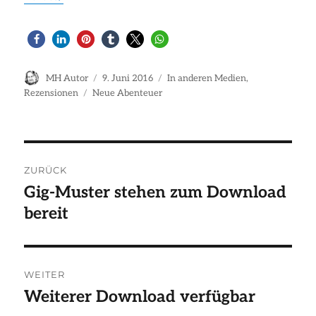
Autor
Veröffentlicht
Kategorien
MH Autor
9. Juni 2016
In anderen Medien
,
Schlagwörter
am
Rezensionen
Neue Abenteuer
Beitragsnavigation
ZURÜCK
Gig-Muster stehen zum Download
Vorheriger
bereit
Beitrag:
WEITER
Weiterer Download verfügbar
Nächster
Beitrag: