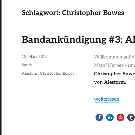
Schlagwort:
Christopher Bowes
Bandankündigung #3: A
Veröffentlicht
18. März 2015
Willkommen auf d
am
Kategorien
Bands
Metal Heroes – an
Schlagwörter
Alestorm
,
Christopher Bowes
Christopher Bowe
von
Alestorm
.
„Bandankündigung 
weiterlesen