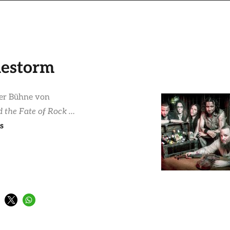
lestorm
er Bühne von
d the Fate of Rock …
s
#3: Alestorm“