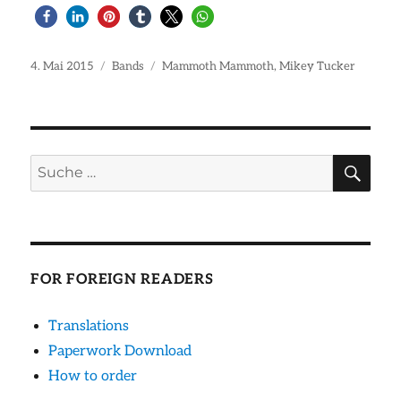
Veröffentlicht
Kategorien
Schlagwörter
4. Mai 2015
Bands
Mammoth Mammoth
,
Mikey Tucker
am
SU
Suche
nach:
FOR FOREIGN READERS
Translations
Paperwork Download
How to order