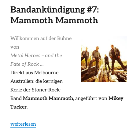
Bandankündigung #7:
Mammoth Mammoth
Willkommen auf der Bühne
von
Metal Heroes – and the
Fate of Rock …
Direkt aus Melbourne,
Australien: die kernigen
Kerle der Stoner-Rock-
Band
Mammoth Mammoth
, angeführt von
Mikey
Tucker
.
„Bandankündigung #7: Mammoth Mammoth“
weiterlesen