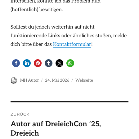
Interseiten, konnte ich das Problem nun
(hoffentlich) beseitigen.
Solltest du jedoch weiterhin auf nicht
funktionierende Links oder ähnliches stoßen, melde
dich bitte über das
Kontaktformular
!
Autor
Veröffentlicht
Kategorien
MH Autor
24. Mai 2026
Webseite
am
Beitragsnavigation
ZURÜCK
Autor auf DreieichCon ’25,
Vorheriger
Dreieich
Beitrag: