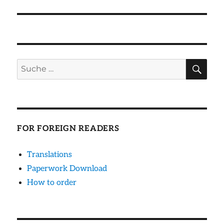
SU
Suche
nach:
FOR FOREIGN READERS
Translations
Paperwork Download
How to order