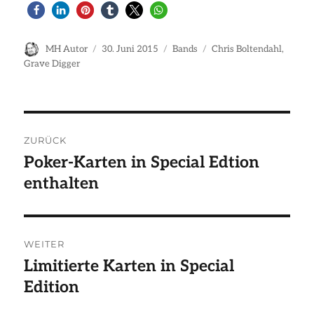
Autor
Veröffentlicht
Kategorien
Schlagwörter
MH Autor
30. Juni 2015
Bands
Chris Boltendahl
,
am
Grave Digger
Beitragsnavigation
ZURÜCK
Poker-Karten in Special Edtion
Vorheriger
enthalten
Beitrag:
WEITER
Limitierte Karten in Special
Nächster
Edition
Beitrag: