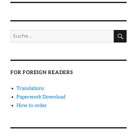
SU
Suche
nach:
FOR FOREIGN READERS
Translations
Paperwork Download
How to order