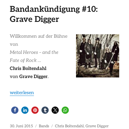
Bandankündigung #10:
Grave Digger
Willkommen auf der Bühne
von
Metal Heroes – and the
Fate of Rock …
Chris Boltendahl
von
Grave Digger
.
„Bandankündigung #10: Grave Digger“
weiterlesen
Veröffentlicht
Kategorien
Schlagwörter
30. Juni 2015
Bands
Chris Boltendahl
,
Grave Digger