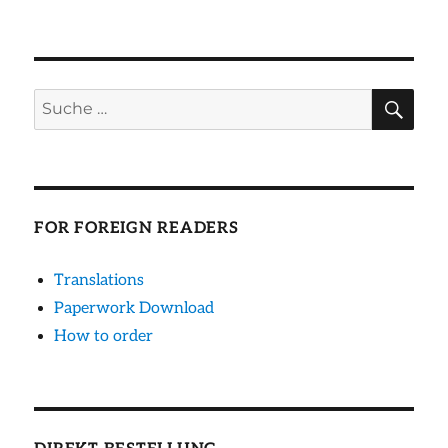
am
SU
Suche
nach:
FOR FOREIGN READERS
Translations
Paperwork Download
How to order