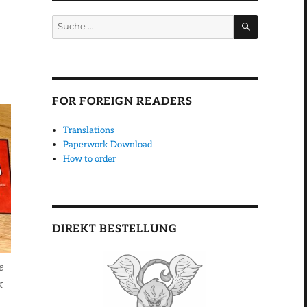
SUCHEN
Suche
nach:
FOR FOREIGN READERS
Translations
Paperwork Download
How to order
DIREKT BESTELLUNG
e
k