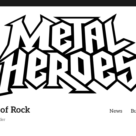
 of Rock
News
B
der