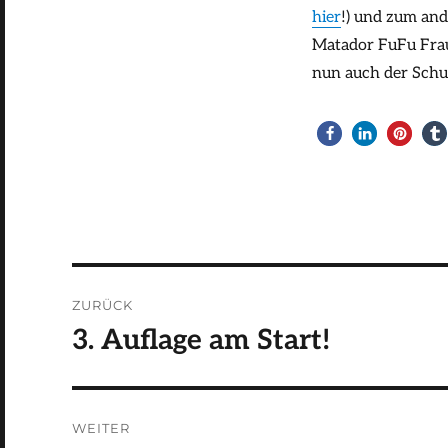
hier
!) und zum ande
Matador FuFu Frau
nun auch der Schu
Beitragsnavigation
ZURÜCK
3. Auflage am Start!
Vorheriger
Beitrag:
WEITER