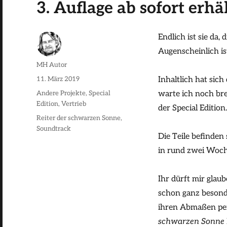
3. Auflage ab sofort erhäl
Endlich ist sie da,
Augenscheinlich ist
Autor
MH Autor
Veröffentlicht
11. März 2019
Inhaltlich hat sich
am
Kategorien
Andere Projekte
,
Special
warte ich noch br
Edition
,
Vertrieb
der Special Edition.
Schlagwörter
Reiter der schwarzen Sonne
,
Soundtrack
Die Teile befinden
in rund zwei Woch
Ihr dürft mir glaub
schon ganz besond
ihren Abmaßen per
schwarzen Sonne