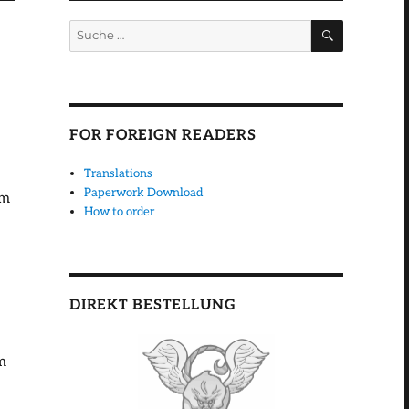
SUCHEN
Suche
nach:
FOR FOREIGN READERS
Translations
Paperwork Download
em
How to order
DIREKT BESTELLUNG
m