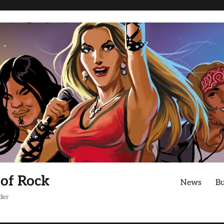
 of Rock
News
B
der