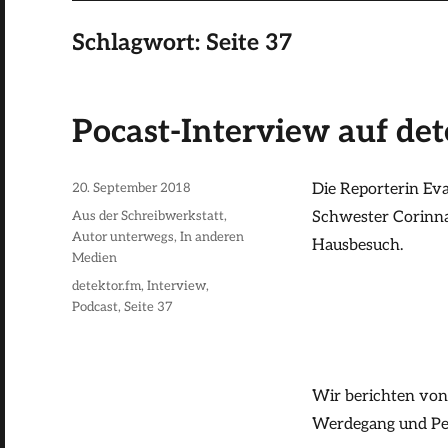
Schlagwort:
Seite 37
Pocast-Interview auf det
Veröffentlicht
20. September 2018
Die Reporterin Ev
am
Kategorien
Aus der Schreibwerkstatt
,
Schwester Corinn
Autor unterwegs
,
In anderen
Hausbesuch.
Medien
Schlagwörter
detektor.fm
,
Interview
,
Podcast
,
Seite 37
Wir berichten von
Werdegang und Pe