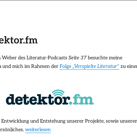
ektor.fm
a Weber des Literatur-Podcasts
Seite 37
besuchte meine
a und mich im Rahmen der
Folge
„Verspielte Literatur“
zu ein
 Entwicklung und Entstehung unserer Projekte, sowie unsere
„Pocast-Interview auf detektor.fm“
rsönliches.
weiterlesen