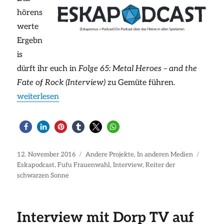
hörens
werte
Ergebn
is
dürft ihr euch in
Folge 65: Metal Heroes – and the
Fate of Rock (Interview)
zu Gemüte führen.
„Interview mit Eskapodcast“
weiterlesen
Veröffentlicht
Kategorien
Schlag
12. November 2016
Andere Projekte
,
In anderen Medien
am
Eskapodcast
,
Fufu Frauenwahl
,
Interview
,
Reiter der
schwarzen Sonne
Interview mit Dorp TV auf