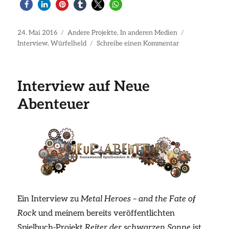
Veröffentlicht
Kategorien
Schlagwörter
24. Mai 2016
Andere Projekte
,
In anderen Medien
am
zu
Interview
,
Würfelheld
Schreibe einen Kommentar
Interview
bei
Würfelheld
Interview auf Neue
Abenteuer
Ein Interview zu
Metal Heroes – and the Fate of
Rock
und meinem bereits veröffentlichten
Spielbuch-Projekt
Reiter der schwarzen Sonne
ist