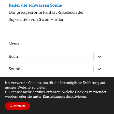
Reiter der schwarzen Sonne
Das preisgekrönte Fantasy-Spielbuch der
Superlative von Swen Harder.
News
Untermen
Buch
anzeigen
Untermen
Sound
anzeigen
Untermen
Macher
Ich verwende Cookies, um dir die bestmögliche Erfahrung auf
anzeigen
meiner Website zu bieten.
Du kannst mehr darüber erfahren, welche Cookies verwendet
Untermen
Downloads
anzeigen
werden, oder sie unter
Einstellungen
deaktivieren.
Zustimmen