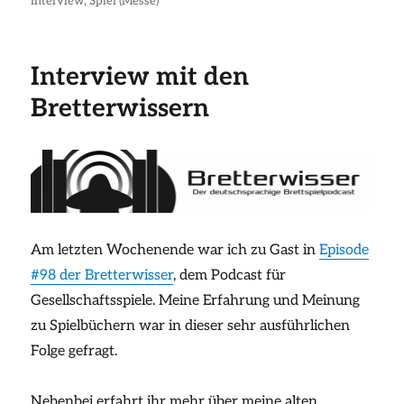
am
Interview
,
Spiel (Messe)
Interview mit den
Bretterwissern
Am letzten Wochenende war ich zu Gast in
Episode
#98 der Bretterwisser
, dem Podcast für
Gesellschaftsspiele. Meine Erfahrung und Meinung
zu Spielbüchern war in dieser sehr ausführlichen
Folge gefragt.
Nebenbei erfahrt ihr mehr über meine alten,