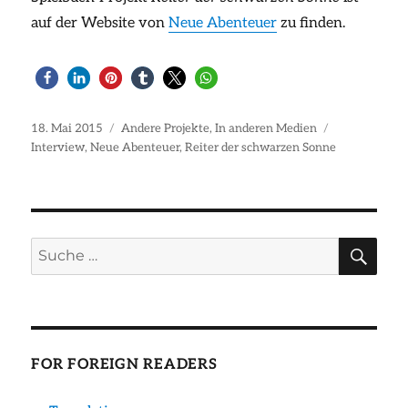
auf der Website von
Neue Abenteuer
zu finden.
Veröffentlicht
Kategorien
Schlagwörter
18. Mai 2015
Andere Projekte
,
In anderen Medien
am
Interview
,
Neue Abenteuer
,
Reiter der schwarzen Sonne
SU
Suche
nach:
FOR FOREIGN READERS