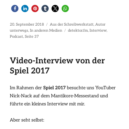
Veröffentlicht
Kategorien
20. September 2018
Aus der Schreibwerkstatt
,
Autor
am
Schlagwörter
unterwegs
,
In anderen Medien
detektor.fm
,
Interview
,
Podcast
,
Seite 37
Video-Interview von der
Spiel 2017
Im Rahmen der
Spiel 2017
besuchte uns YouTuber
Nick-Nack auf dem Mantikore-Messestand und
führte ein kleines Interview mit mir.
Aber seht selbst: