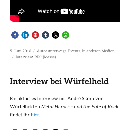
Veröffentlicht
Kategorien
5. Juni 2016
Autor unterwegs
,
Events
,
In anderen Medien
am
Schlagwörter
Interview
,
RPC (Messe)
Interview bei Würfelheld
Ein aktuelles Interview mit André Skora von
Würfelheld zu
Metal Heroes – and the Fate of Rock
findet ihr
hier
.