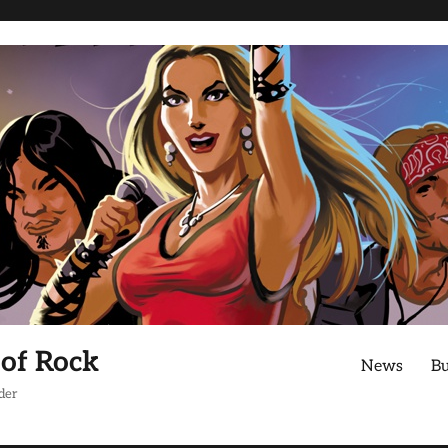
 of Rock
News
B
der