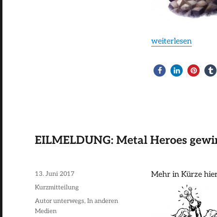
Metal
Heroes!
„…and the Winner i
weiterlesen
EILMELDUNG: Metal Heroes gewi
Veröffentlicht
13. Juni 2017
Mehr in Kürze hier
am
Format
Kurzmitteilung
Kategorien
Autor unterwegs
,
In anderen
Medien