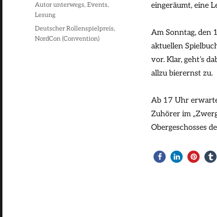
am
Kategorien
Autor unterwegs
,
Events
,
eingeräumt, eine L
Lesung
Schlagwörter
Deutscher Rollenspielpreis
,
Am Sonntag, den 11
NordCon (Convention)
aktuellen Spielbu
vor. Klar, geht’s d
allzu bierernst zu.
Ab 17 Uhr erwarte i
Zuhörer im „Zwerg
Obergeschosses de