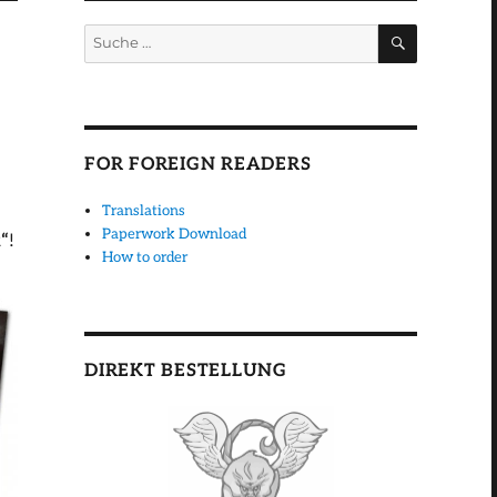
SUCHEN
Suche
nach:
FOR FOREIGN READERS
Translations
Paperwork Download
k“
!
How to order
DIREKT BESTELLUNG