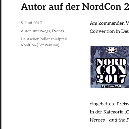
Autor auf der NordCon 
Veröffentlicht
5. Juni 2017
Am kommenden Woc
am
Kategorien
Autor unterwegs
,
Events
Convention in Deut
Schlagwörter
Deutscher Rollenspielpreis
,
NordCon (Convention)
eingebettete Preis
In der Kategorie 
Heroes – and the 