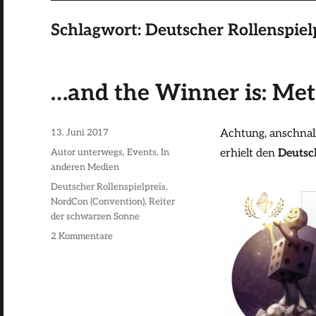
Schlagwort:
Deutscher Rollenspiel
…and the Winner is: Met
Veröffentlicht
13. Juni 2017
Achtung, anschnal
am
Kategorien
Autor unterwegs
,
Events
,
In
erhielt den
Deutsc
anderen Medien
Schlagwörter
Deutscher Rollenspielpreis
,
NordCon (Convention)
,
Reiter
der schwarzen Sonne
zu
2 Kommentare
…
and
the
Winner
is: