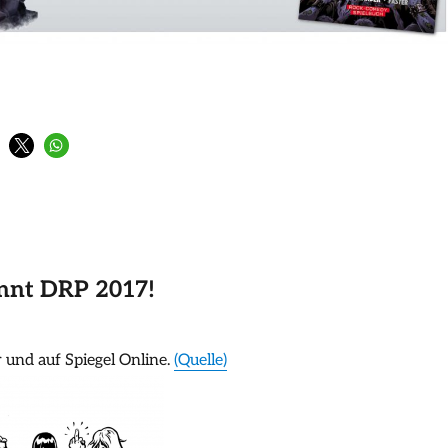
s: Metal Heroes!“
nnt DRP 2017!
 und auf Spiegel Online.
(Quelle)