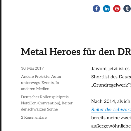
Metal Heroes für den DR
Veröffentlicht
30. Mai 2017
Jawohl, jetzt ist e
am
Kategorien
Andere Projekte
,
Autor
Shortlist des
Deuts
unterwegs
,
Events
,
In
„Grundregelwerk“
anderen Medien
Schlagwörter
Deutscher Rollenspielpreis
,
Nach 2014, als ic
NordCon (Convention)
,
Reiter
der schwarzen Sonne
Reiter der schwar
zu
2 Kommentare
bereits meine zwei
Metal
außergewöhnliche
Heroes