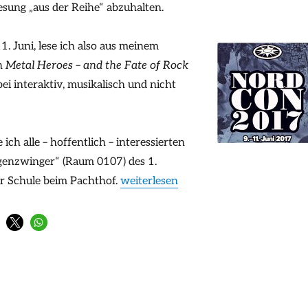
esung „aus der Reihe“ abzuhalten.
. Juni, lese ich also aus meinem
ch
Metal Heroes – and the Fate of Rock
abei interaktiv, musikalisch und nicht
ch alle – hoffentlich – interessierten
enzwinger“ (Raum 0107) des 1.
„Lesung auf der NordCon“
r Schule beim Pachthof.
weiterlesen